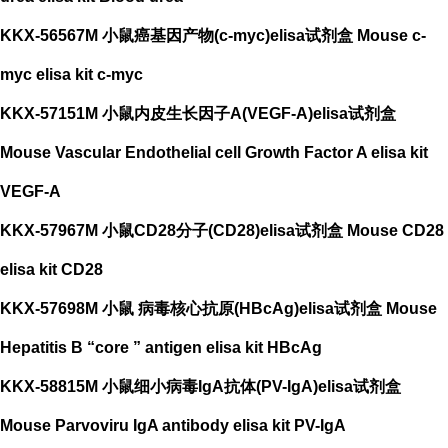
KKX-56567M 小鼠癌基因产物(c-myc)elisa试剂盒 Mouse c-
myc elisa kit c-myc
KKX-57151M 小鼠内皮生长因子A(VEGF-A)elisa试剂盒
Mouse Vascular Endothelial cell Growth Factor A elisa kit
VEGF-A
KKX-57967M 小鼠CD28分子(CD28)elisa试剂盒 Mouse CD28
elisa kit CD28
KKX-57698M 小鼠 病毒核心抗原(HBcAg)elisa试剂盒 Mouse
Hepatitis B “core ” antigen elisa kit HBcAg
KKX-58815M 小鼠细小病毒IgA抗体(PV-IgA)elisa试剂盒
Mouse Parvoviru IgA antibody elisa kit PV-IgA