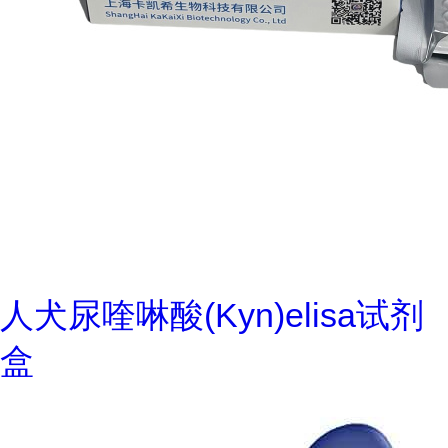
人犬尿喹啉酸(Kyn)elisa试剂
盒