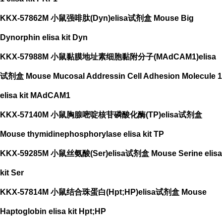
KKX-57862M 小鼠强啡肽(Dyn)elisa试剂盒 Mouse Big
Dynorphin elisa kit Dyn
KKX-57988M 小鼠黏膜地址素细胞黏附分子(MAdCAM1)elisa
试剂盒 Mouse Mucosal Addressin Cell Adhesion Molecule 1
elisa kit MAdCAM1
KKX-57140M 小鼠胸腺嘧啶核苷磷酸化酶(TP)elisa试剂盒
Mouse thymidinephosphorylase elisa kit TP
KKX-59285M 小鼠丝氨酸(Ser)elisa试剂盒 Mouse Serine elisa
kit Ser
KKX-57814M 小鼠结合珠蛋白(Hpt;HP)elisa试剂盒 Mouse
Haptoglobin elisa kit Hpt;HP