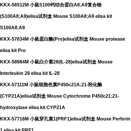
KKX-56512M 小鼠S100钙结合蛋白A8;A9复合物
(S100A8;A9)elisa试剂盒 Mouse S100A8;A9 elisa kit
S100A8;A9
KKX-57634M 小鼠蛋白酶(Pro)elisa试剂盒 Mouse protease
elisa kit Pro
KKX-58984M 小鼠白介素28(IL-28)elisa试剂盒 Mouse
Interleukin 28 elisa kit IL-28
KKX-57111M 小鼠细胞色素P450c21A;21-羟化酶
(CYP21A)elisa试剂盒 Mouse Cytochrome P450c21;21-
hydroxylase elisa kit CYP21A
KKX-57716M 小鼠穿孔素1(PRF1)elisa试剂盒 Mouse Perforin
1 elisa kit PRF1