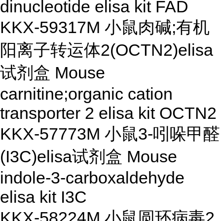
dinucleotide elisa kit FAD
KKX-59317M 小鼠肉碱;有机
阳离子转运体2(OCTN2)elisa
试剂盒 Mouse
carnitine;organic cation
transporter 2 elisa kit OCTN2
KKX-57773M 小鼠3-吲哚甲醛
(I3C)elisa试剂盒 Mouse
indole-3-carboxaldehyde
elisa kit I3C
KKX-58224M 小鼠圆环病毒2