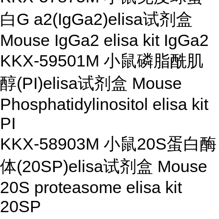
白G a2(IgGa2)elisa试剂盒
Mouse IgGa2 elisa kit IgGa2
KKX-59501M 小鼠磷脂酰肌
醇(PI)elisa试剂盒 Mouse
Phosphatidylinositol elisa kit
PI
KKX-58903M 小鼠20S蛋白酶
体(20SP)elisa试剂盒 Mouse
20S proteasome elisa kit
20SP