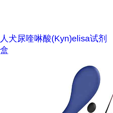
人犬尿喹啉酸(Kyn)elisa试剂
盒