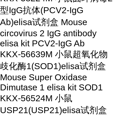
型IgG抗体(PCV2-IgG
Ab)elisa试剂盒 Mouse
circovirus 2 IgG antibody
elisa kit PCV2-IgG Ab
KKX-56639M 小鼠超氧化物
歧化酶1(SOD1)elisa试剂盒
Mouse Super Oxidase
Dimutase 1 elisa kit SOD1
KKX-56524M 小鼠
USP21(USP21)elisa试剂盒