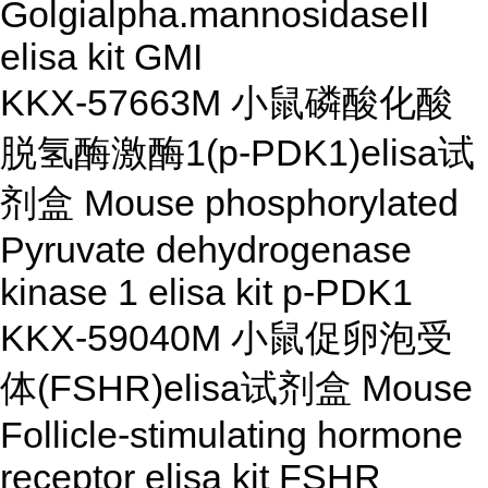
Golgialpha.mannosidaseII
elisa kit GMI
KKX-57663M 小鼠磷酸化酸
脱氢酶激酶1(p-PDK1)elisa试
剂盒 Mouse phosphorylated
Pyruvate dehydrogenase
kinase 1 elisa kit p-PDK1
KKX-59040M 小鼠促卵泡受
体(FSHR)elisa试剂盒 Mouse
Follicle-stimulating hormone
receptor elisa kit FSHR