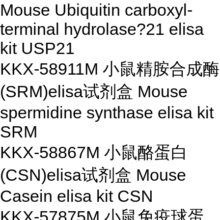
Mouse Ubiquitin carboxyl-
terminal hydrolase?21 elisa
kit USP21
KKX-58911M 小鼠精胺合成酶
(SRM)elisa试剂盒 Mouse
spermidine synthase elisa kit
SRM
KKX-58867M 小鼠酪蛋白
(CSN)elisa试剂盒 Mouse
Casein elisa kit CSN
KKX-57875M 小鼠免疫球蛋