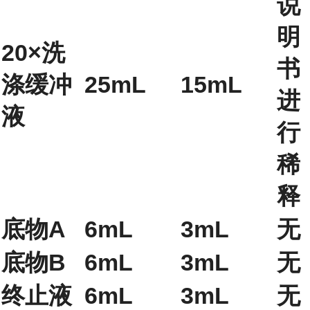
说
明
20×洗
书
涤缓冲
25mL
15mL
进
液
行
稀
释
底物A
6mL
3mL
无
底物B
6mL
3mL
无
终止液
6mL
3mL
无