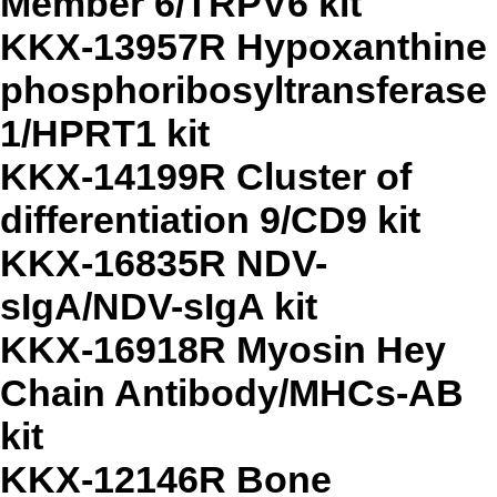
Member 6/TRPV6 kit
KKX-13957R Hypoxanthine
phosphoribosyltransferase
1/HPRT1 kit
KKX-14199R Cluster of
differentiation 9/CD9 kit
KKX-16835R NDV-
sIgA/NDV-sIgA kit
KKX-16918R Myosin Hey
Chain Antibody/MHCs-AB
kit
KKX-12146R Bone