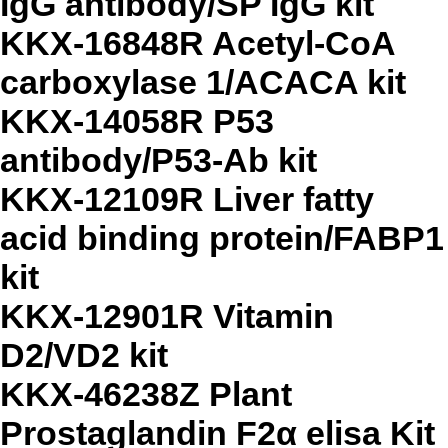
IgG antibody/SP IgG kit
KKX-16848R Acetyl-CoA
carboxylase 1/ACACA kit
KKX-14058R P53
antibody/P53-Ab kit
KKX-12109R Liver fatty
acid binding protein/FABP1
kit
KKX-12901R Vitamin
D2/VD2 kit
KKX-46238Z Plant
Prostaglandin F2α elisa Kit