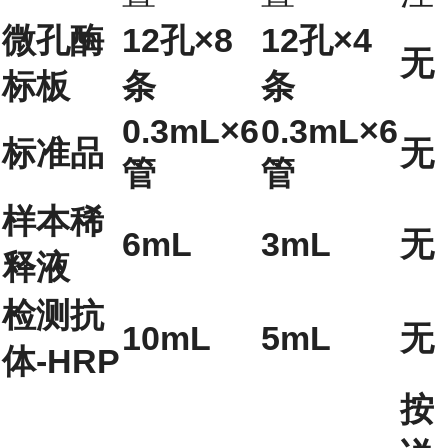
微孔酶
12孔×8
12孔×4
无
标板
条
条
0.3mL×6
0.3mL×6
标准品
无
管
管
样本稀
6mL
3mL
无
释液
检测抗
10mL
5mL
无
体-HRP
按