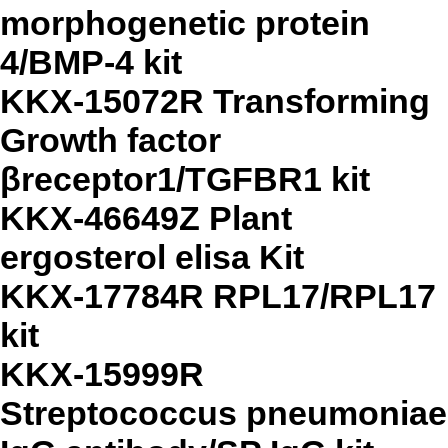
morphogenetic protein
4/BMP-4 kit
KKX-15072R Transforming
Growth factor
βreceptor1/TGFBR1 kit
KKX-46649Z Plant
ergosterol elisa Kit
KKX-17784R RPL17/RPL17
kit
KKX-15999R
Streptococcus pneumoniae