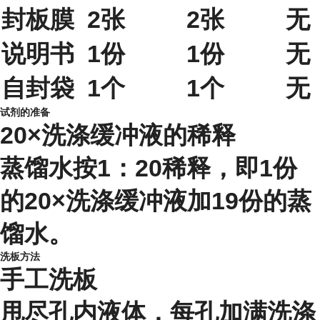
封板膜
2张
2张
无
说明书
1份
1份
无
自封袋
1个
1个
无
试剂的准备
20×洗涤缓冲液的稀释
蒸馏水按1：20稀释，即1份
的20×洗涤缓冲液加19份的蒸
馏水。
洗板方法
手工洗板
甩尽孔内液体，每孔加满洗涤