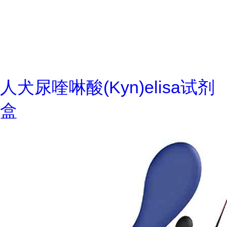
人犬尿喹啉酸(Kyn)elisa试剂
盒