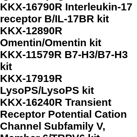
KKX-16790R Interleukin-17
receptor B/IL-17BR kit
KKX-12890R
Omentin/Omentin kit
KKX-11579R B7-H3/B7-H3
kit
KKX-17919R
LysoPS/LysoPS kit
KKX-16240R Transient
Receptor Potential Cation
Channel Subfamily V,