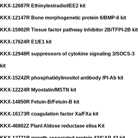
KKX-12687R Ethinylestradiol/EE2 kit
KKX-12147R Bone morphogenetic protein 6/BMP-6 kit
KKX-15902R Tissue factor pathway inhibitor 2B/TFPI-2B kit
KKX-17624R E1/E1 kit
KKX-12948R suppressors of cytokine signaling 3/SOCS-3
kit
KKX-15242R phosphatidylinositol antibody /PI-Ab kit
KKX-12224R Myostatin/MSTN kit
KKX-14850R Fetuin-B/Fetuin-B kit
KKX-16173R coagulation factor Xa/FXa kit
KKX-46802Z Plant Aldose reductase elisa Kit
KKX-12771R growth-associated protein 43/GAP-43 kit