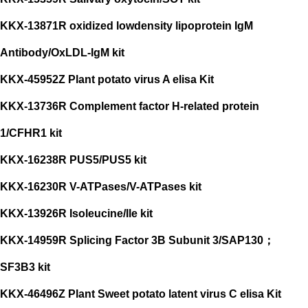
KKX-13871R oxidized lowdensity lipoprotein IgM
Antibody/OxLDL-IgM kit
KKX-45952Z Plant potato virus A elisa Kit
KKX-13736R Complement factor H-related protein
1/CFHR1 kit
KKX-16238R PUS5/PUS5 kit
KKX-16230R V-ATPases/V-ATPases kit
KKX-13926R Isoleucine/Ile kit
KKX-14959R Splicing Factor 3B Subunit 3/SAP130；
SF3B3 kit
KKX-46496Z Plant Sweet potato latent virus C elisa Kit