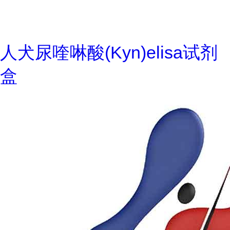
人犬尿喹啉酸(Kyn)elisa试剂
盒