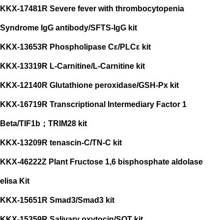
KKX-17481R Severe fever with thrombocytopenia
Syndrome IgG antibody/SFTS-IgG kit
KKX-13653R Phospholipase Cε/PLCε kit
KKX-13319R L-Carnitine/L-Carnitine kit
KKX-12140R Glutathione peroxidase/GSH-Px kit
KKX-16719R Transcriptional Intermediary Factor 1
Beta/TIF1b；TRIM28 kit
KKX-13209R tenascin-C/TN-C kit
KKX-46222Z Plant Fructose 1,6 bisphosphate aldolase
elisa Kit
KKX-15651R Smad3/Smad3 kit
KKX-15359R Salivary oxytocin/SOT kit