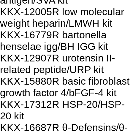
KKX-12005R low molecular
weight heparin/LMWH kit
KKX-16779R bartonella
henselae igg/BH IGG kit
KKX-12907R urotensin II-
related peptide/URP kit
KKX-15880R basic fibroblast
growth factor 4/bFGF-4 kit
KKX-17312R HSP-20/HSP-
20 kit
KKX-16687R θ-Defensins/θ-