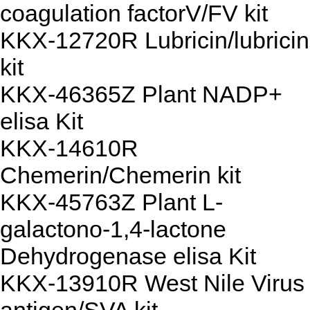
coagulation factorV/FV kit
KKX-12720R Lubricin/lubricin
kit
KKX-46365Z Plant NADP+
elisa Kit
KKX-14610R
Chemerin/Chemerin kit
KKX-45763Z Plant L-
galactono-1,4-lactone
Dehydrogenase elisa Kit
KKX-13910R West Nile Virus
antigen/SVA kit