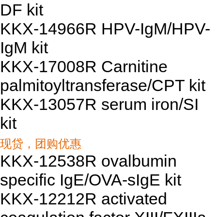
DF kit
KKX-14966R HPV-IgM/HPV-
IgM kit
KKX-17008R Carnitine
palmitoyltransferase/CPT kit
KKX-13057R serum iron/SI
kit
现贷，团购优惠
KKX-12538R ovalbumin
specific IgE/OVA-sIgE kit
KKX-12212R activated