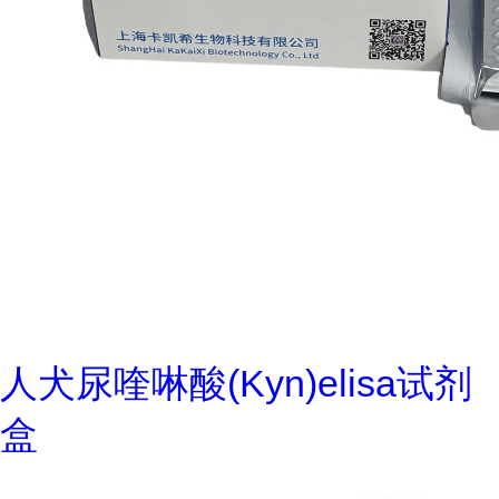
人犬尿喹啉酸(Kyn)elisa试剂
盒