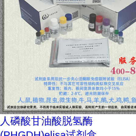
人磷酸甘油酸脱氢酶
(PHGDH)elisa试剂盒