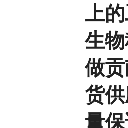
上的
生物
做贡
货供
量保