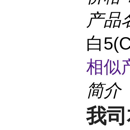
产品
白5(
相似
简介
我司