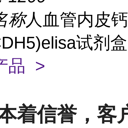
名称
人血管内皮
CDH5)elisa试剂
产品 >
本着信誉，客