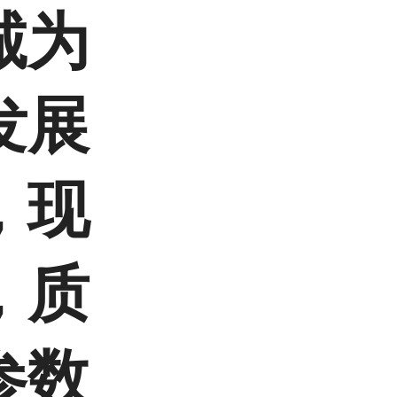
诚为
发展
，现
，质
参数