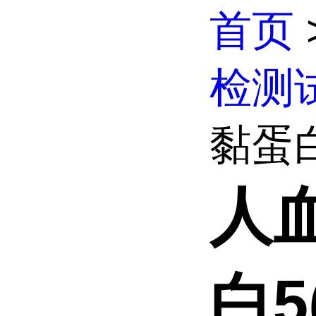
首页
检测
黏蛋白5
人
白5