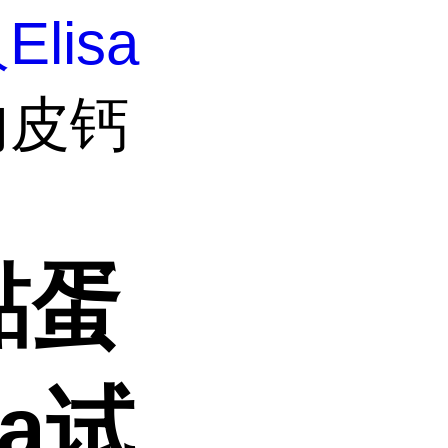
Elisa
内皮钙
黏蛋
sa试