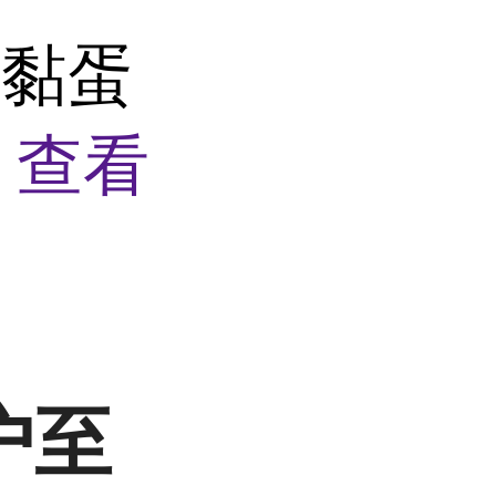
钙黏蛋
盒
查看
户至