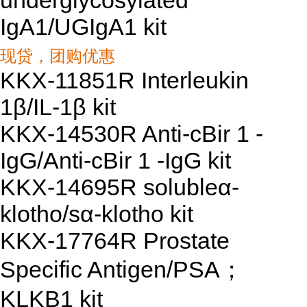
IgA1/UGIgA1 kit
现贷，团购优惠
KKX-11851R Interleukin
1β/IL-1β kit
KKX-14530R Anti-cBir 1 -
IgG/Anti-cBir 1 -IgG kit
KKX-14695R solubleα-
klotho/sα-klotho kit
KKX-17764R Prostate
Specific Antigen/PSA；
KLKB1 kit