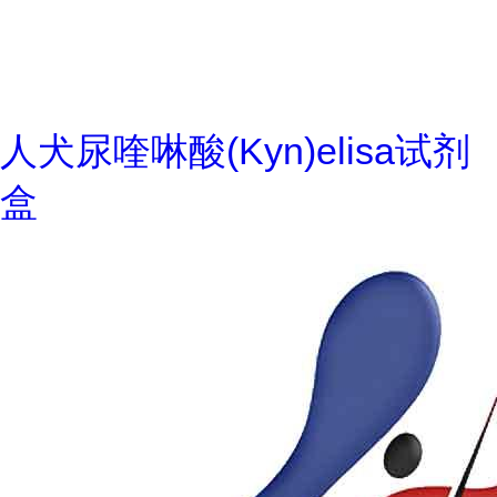
人犬尿喹啉酸(Kyn)elisa试剂
盒