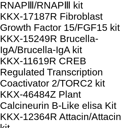
RNAPⅢ/RNAPⅢ kit
KKX-17187R Fibroblast
Growth Factor 15/FGF15 kit
KKX-15249R Brucella-
IgA/Brucella-IgA kit
KKX-11619R CREB
Regulated Transcription
Coactivator 2/TORC2 kit
KKX-46484Z Plant
Calcineurin B-Like elisa Kit
KKX-12364R Attacin/Attacin
kit