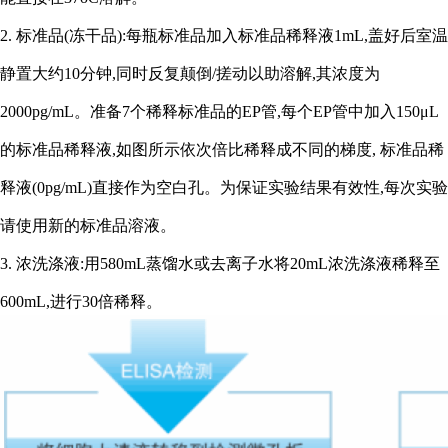
2. 标准品(冻干品):每瓶标准品加入标准品稀释液1mL,盖好后室温
静置大约10分钟,同时反复颠倒/搓动以助溶解,其浓度为
2000pg/mL。准备7个稀释标准品的EP管,每个EP管中加入150μL
的标准品稀释液,如图所示依次倍比稀释成不同的梯度, 标准品稀
释液(0pg/mL)直接作为空白孔。为保证实验结果有效性,每次实验
请使用新的标准品溶液。
3. 浓洗涤液:用580mL蒸馏水或去离子水将20mL浓洗涤液稀释至
600mL,进行30倍稀释。