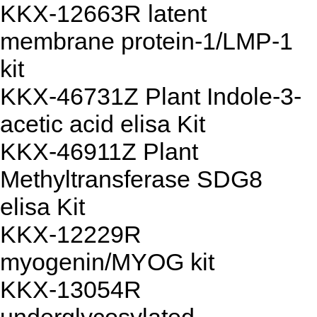
KKX-12663R latent
membrane protein-1/LMP-1
kit
KKX-46731Z Plant Indole-3-
acetic acid elisa Kit
KKX-46911Z Plant
Methyltransferase SDG8
elisa Kit
KKX-12229R
myogenin/MYOG kit
KKX-13054R
underglycosylated