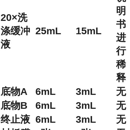
明
20×洗
书
涤缓冲
25mL
15mL
进
液
行
稀
释
底物A
6mL
3mL
无
底物B
6mL
3mL
无
终止液
6mL
3mL
无