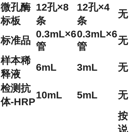
微孔酶
12孔×8
12孔×4
无
标板
条
条
0.3mL×6
0.3mL×6
标准品
无
管
管
样本稀
6mL
3mL
无
释液
检测抗
10mL
5mL
无
体-HRP
按
说