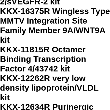
2/sVEGFR-2 kit
KKX-16375R Wingless Type
MMTV Integration Site
Family Member 9A/WNT9A
kit
KKX-11815R Octamer
Binding Transcription
Factor 4/43742 kit
KKX-12262R very low
density lipoprotein/VLDL
kit
KKX-12634R Purinergic