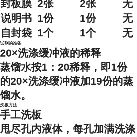
封板膜
2张
2张
无
说明书
1份
1份
无
自封袋
1个
1个
无
试剂的准备
20×洗涤缓冲液的稀释
蒸馏水按1：20稀释，即1份
的20×洗涤缓冲液加19份的蒸
馏水。
洗板方法
手工洗板
甩尽孔内液体，每孔加满洗涤