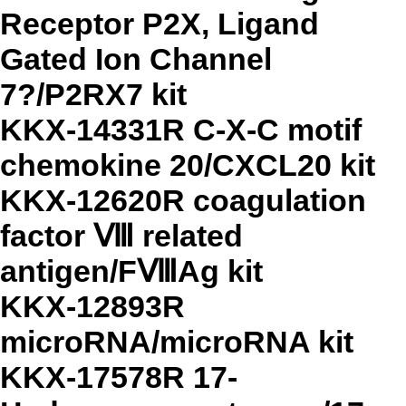
Receptor P2X, Ligand
Gated Ion Channel
7?/P2RX7 kit
KKX-14331R C-X-C motif
chemokine 20/CXCL20 kit
KKX-12620R coagulation
factor Ⅷ related
antigen/FⅧAg kit
KKX-12893R
microRNA/microRNA kit
KKX-17578R 17-