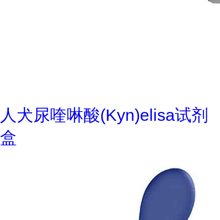
人犬尿喹啉酸(Kyn)elisa试剂
盒