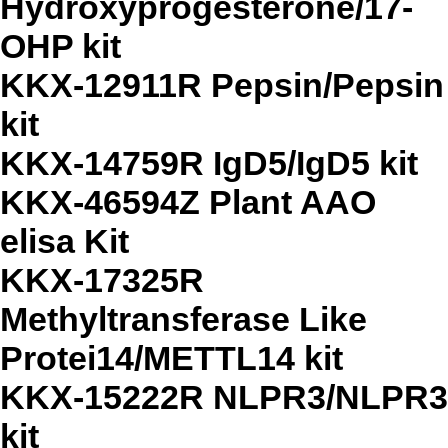
Hydroxyprogesterone/17-
OHP kit
KKX-12911R Pepsin/Pepsin
kit
KKX-14759R IgD5/IgD5 kit
KKX-46594Z Plant AAO
elisa Kit
KKX-17325R
Methyltransferase Like
Protei14/METTL14 kit
KKX-15222R NLPR3/NLPR3
kit