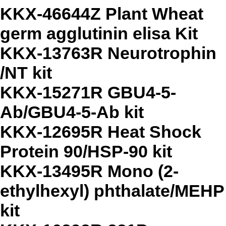
KKX-46644Z Plant Wheat
germ agglutinin elisa Kit
KKX-13763R Neurotrophin
/NT kit
KKX-15271R GBU4-5-
Ab/GBU4-5-Ab kit
KKX-12695R Heat Shock
Protein 90/HSP-90 kit
KKX-13495R Mono (2-
ethylhexyl) phthalate/MEHP
kit