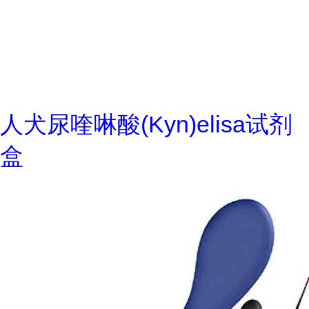
人犬尿喹啉酸(Kyn)elisa试剂
盒