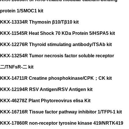
protein 1/SMOC1 kit
KKX-13334R Thymosin β10/Tβ10 kit
KKX-11545R Heat Shock 70 KDa Protein 5/HSPA5 kit
KKX-12276R Thyroid stimulating antibody/TSAb kit
KKX-13254R Tumor necrosis factor soluble receptor
二/TNFsR-二 kit
KKX-14711R Creatine phosphokinase/CPK；CK kit
KKX-12194R RSV Antigen/RSV Antigen kit
KKX-46278Z Plant Phytoreovirus elisa Kit
KKX-16716R Tissue factor pathway inhibitor 1/TFPI-1 kit
KKX-17860R non-receptor tyrosine kinase 419/NRTK419