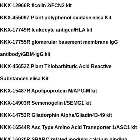
KKX-12966R ficolin 2/FCN2 kit
KKX-45509Z Plant polyphenol oxidase elisa Kit
KKX-17749R leukocyte antigen/HLA kit
KKX-17755R glomerular basement membrane IgG
antibody/GBM-IgG kit
KKX-45652Z Plant Thiobarbituric Acid Reactive
Substances elisa Kit
KKX-15487R Apolipoprotein M/APO-M kit
KKX-14903R Semenogelin I/SEMG1 kit
KKX-14753R Gliadorphin Alpha/Gliadin43-49 kit
KKX-16544R Asc Type Amino Acid Transporter 1/ASC1 kit
KKX-16030R SPARC-related modular calcium-binding