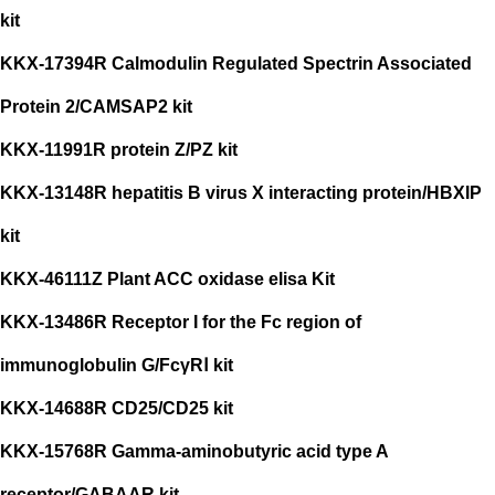
kit
KKX-17394R Calmodulin Regulated Spectrin Associated
Protein 2/CAMSAP2 kit
KKX-11991R protein Z/PZ kit
KKX-13148R hepatitis B virus X interacting protein/HBXIP
kit
KKX-46111Z Plant ACC oxidase elisa Kit
KKX-13486R Receptor I for the Fc region of
immunoglobulin G/FcγRⅠ kit
KKX-14688R CD25/CD25 kit
KKX-15768R Gamma-aminobutyric acid type A
receptor/GABAAR kit