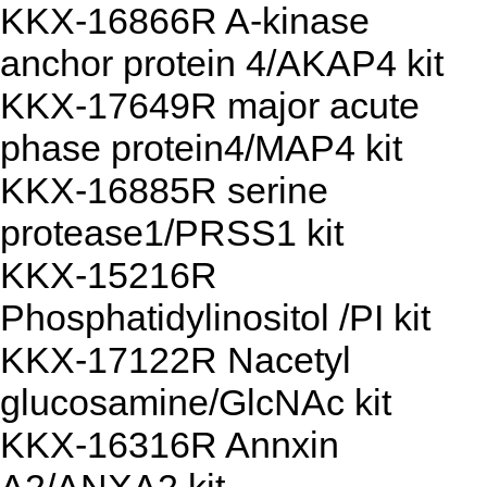
KKX-16866R A-kinase
anchor protein 4/AKAP4 kit
KKX-17649R major acute
phase protein4/MAP4 kit
KKX-16885R serine
protease1/PRSS1 kit
KKX-15216R
Phosphatidylinositol /PI kit
KKX-17122R Nacetyl
glucosamine/GlcNAc kit
KKX-16316R Annxin