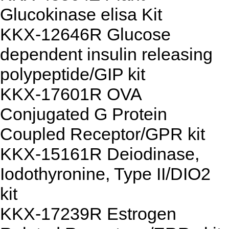
Glucokinase elisa Kit
KKX-12646R Glucose
dependent insulin releasing
polypeptide/GIP kit
KKX-17601R OVA
Conjugated G Protein
Coupled Receptor/GPR kit
KKX-15161R Deiodinase,
Iodothyronine, Type II/DIO2
kit
KKX-17239R Estrogen