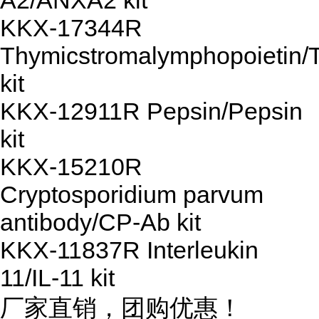
A2/ANXA2 kit
KKX-17344R
Thymicstromalymphopoietin
kit
KKX-12911R Pepsin/Pepsin
kit
KKX-15210R
Cryptosporidium parvum
antibody/CP-Ab kit
KKX-11837R Interleukin
11/IL-11 kit
厂家直销，团购优惠！