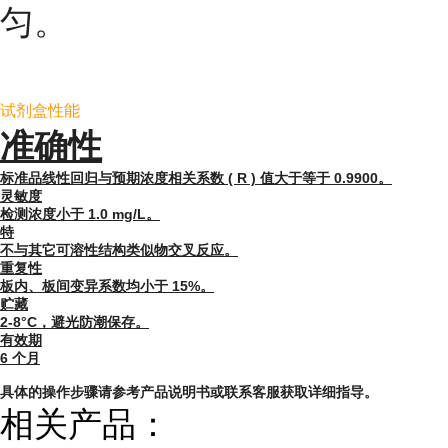
匀。
试剂盒性能
准确性
标准品线性回归与预期浓度相关系数 ( R ) 值大于等于 0.9900。
灵敏度
检测浓度小于 1.0 mg/L。
特
不与其它可溶性结构类似物交叉反应。
重复性
板内、板间变异系数均小于 15%。
贮藏
2-8°C，避光防潮保存。
有效期
6 个月
具体的操作步骤请参考产品说明书或联系客服获取详细指导。
相关产品：