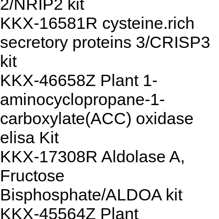
2/NRIP2 kit
KKX-16581R cysteine.rich
secretory proteins 3/CRISP3
kit
KKX-46658Z Plant 1-
aminocyclopropane-1-
carboxylate(ACC) oxidase
elisa Kit
KKX-17308R Aldolase A,
Fructose
Bisphosphate/ALDOA kit
KKX-45564Z Plant