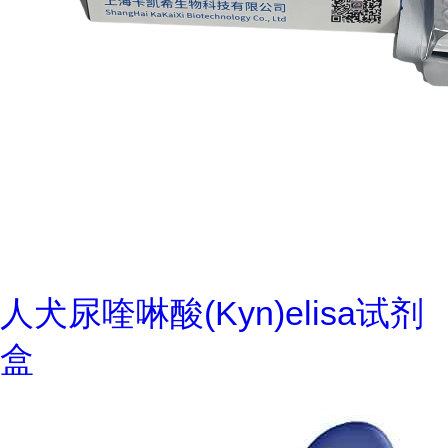
人犬尿喹啉酸(Kyn)elisa试剂
盒