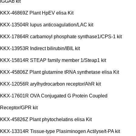
IGGAb kit
KKX-46869Z Plant HpEV elisa Kit
KKX-13504R lupus anticoagulation/LAC kit
KKX-17864R carbamoyl phosphate synthase1/CPS-1 kit
KKX-13953R Indirect bilirubin/IBIL kit
KKX-15814R STEAP family member 1/Steap1 kit
KKX-45806Z Plant glutamine tRNA synthetase elisa Kit
KKX-12056R arylhydrocarbon receptor/AhR kit
KKX-17601R OVA Conjugated G Protein Coupled
Receptor/GPR kit
KKX-45826Z Plant phytochelatins elisa Kit
KKX-13314R Tissue-type Plasiminogen Actilyse/t-PA kit