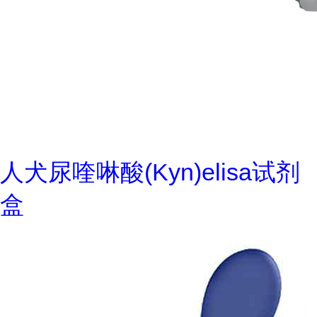
人犬尿喹啉酸(Kyn)elisa试剂
盒