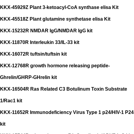
KKX-45929Z Plant 3-ketoacyl-CoA synthase elisa Kit
KKX-45518Z Plant glutamine synthetase elisa Kit
KKX-15232R NMDAR IgG/NMDAR IgG kit
KKX-11870R Interleukin 33/IL-33 kit
KKX-16072R tuftsin/tuftsin kit
KKX-12768R growth hormone releasing peptide-
Ghrelin/GHRP-GHrelin kit
KKX-16504R Ras Related C3 Botulinum Toxin Substrate
1/Rac1 kit
KKX-11652R Immunodeficiency Virus Type 1 p24/HIV-1 P24
kit