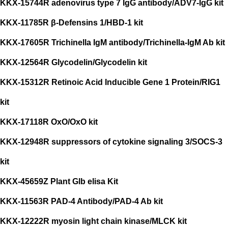
KKX-15744R adenovirus type 7 IgG antibody/ADV7-IgG kit
KKX-11785R β-Defensins 1/HBD-1 kit
KKX-17605R Trichinella IgM antibody/Trichinella-IgM Ab kit
KKX-12564R Glycodelin/Glycodelin kit
KKX-15312R Retinoic Acid Inducible Gene 1 Protein/RIG1
kit
KKX-17118R OxO/OxO kit
KKX-12948R suppressors of cytokine signaling 3/SOCS-3
kit
KKX-45659Z Plant Glb elisa Kit
KKX-11563R PAD-4 Antibody/PAD-4 Ab kit
KKX-12222R myosin light chain kinase/MLCK kit