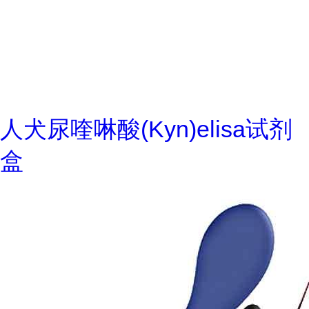
人犬尿喹啉酸(Kyn)elisa试剂
盒