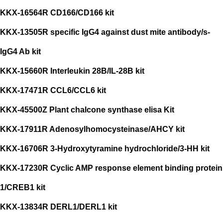
KKX-16564R CD166/CD166 kit
KKX-13505R specific IgG4 against dust mite antibody/s-
IgG4 Ab kit
KKX-15660R Interleukin 28B/IL-28B kit
KKX-17471R CCL6/CCL6 kit
KKX-45500Z Plant chalcone synthase elisa Kit
KKX-17911R Adenosylhomocysteinase/AHCY kit
KKX-16706R 3-Hydroxytyramine hydrochloride/3-HH kit
KKX-17230R Cyclic AMP response element binding protein
1/CREB1 kit
KKX-13834R DERL1/DERL1 kit