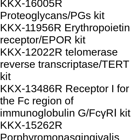
KKX-16005R
Proteoglycans/PGs kit
KKX-11956R Erythropoietin
receptor/EPOR kit
KKX-12022R telomerase
reverse transcriptase/TERT
kit
KKX-13486R Receptor I for
the Fc region of
immunoglobulin G/FcγRⅠ kit
KKX-15262R
Porphyromonasgingivalis