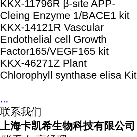
KKX-11796R β-site APP-
Cleing Enzyme 1/BACE1 kit
KKX-14121R Vascular
Endothelial cell Growth
Factor165/VEGF165 kit
KKX-46271Z Plant
Chlorophyll synthase elisa Kit
...
联系我们
上海卡凯希生物科技有限公司