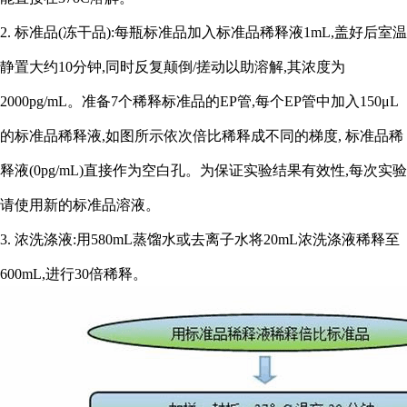
2. 标准品(冻干品):每瓶标准品加入标准品稀释液1mL,盖好后室温
静置大约10分钟,同时反复颠倒/搓动以助溶解,其浓度为
2000pg/mL。准备7个稀释标准品的EP管,每个EP管中加入150μL
的标准品稀释液,如图所示依次倍比稀释成不同的梯度, 标准品稀
释液(0pg/mL)直接作为空白孔。为保证实验结果有效性,每次实验
请使用新的标准品溶液。
3. 浓洗涤液:用580mL蒸馏水或去离子水将20mL浓洗涤液稀释至
600mL,进行30倍稀释。