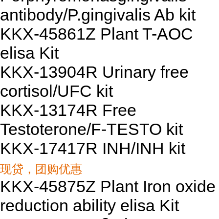
antibody/P.gingivalis Ab kit
KKX-45861Z Plant T-AOC
elisa Kit
KKX-13904R Urinary free
cortisol/UFC kit
KKX-13174R Free
Testoterone/F-TESTO kit
KKX-17417R INH/INH kit
现贷，团购优惠
KKX-45875Z Plant Iron oxide
reduction ability elisa Kit