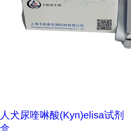
人犬尿喹啉酸(Kyn)elisa试剂
盒