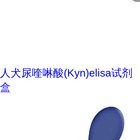
人犬尿喹啉酸(Kyn)elisa试剂
盒