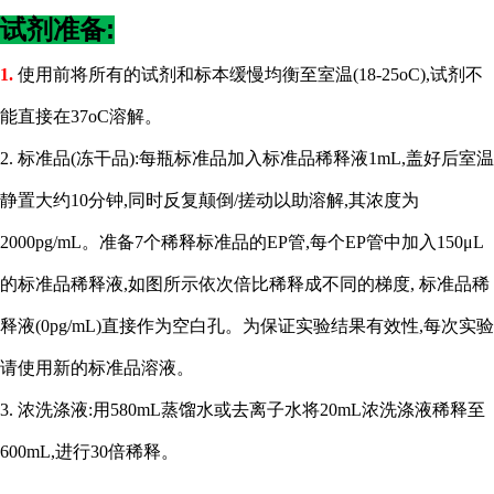
试剂准备:
1.
使用前将所有的试剂和标本缓慢均衡至室温
(18-25oC),试剂不
能直接在37oC溶解。
2. 标准品(冻干品):每瓶标准品加入标准品稀释液1mL,盖好后室温
静置大约10分钟,同时反复颠倒/搓动以助溶解,其浓度为
2000pg/mL。准备7个稀释标准品的EP管,每个EP管中加入150μL
的标准品稀释液,如图所示依次倍比稀释成不同的梯度, 标准品稀
释液(0pg/mL)直接作为空白孔。为保证实验结果有效性,每次实验
请使用新的标准品溶液。
3. 浓洗涤液:用580mL蒸馏水或去离子水将20mL浓洗涤液稀释至
600mL,进行30倍稀释。