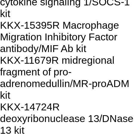
cytokine signaling 1/SOCS-1
kit
KKX-15395R Macrophage
Migration Inhibitory Factor
antibody/MIF Ab kit
KKX-11679R midregional
fragment of pro-
adrenomedullin/MR-proADM
kit
KKX-14724R
deoxyribonuclease 13/DNase
13 kit