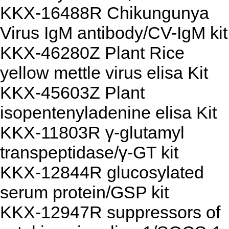
KKX-16488R Chikungunya
Virus IgM antibody/CV-IgM kit
KKX-46280Z Plant Rice
yellow mettle virus elisa Kit
KKX-45603Z Plant
isopentenyladenine elisa Kit
KKX-11803R γ-glutamyl
transpeptidase/γ-GT kit
KKX-12844R glucosylated
serum protein/GSP kit
KKX-12947R suppressors of