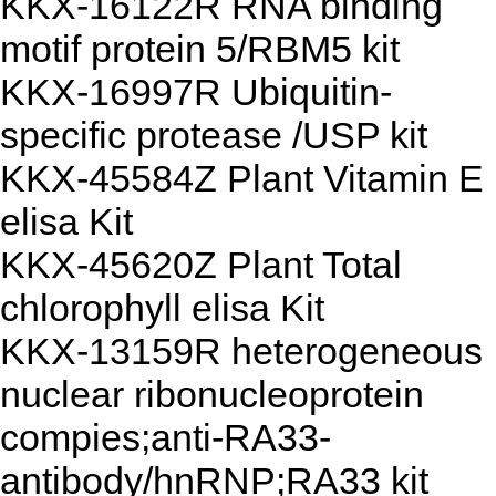
KKX-16122R RNA binding
motif protein 5/RBM5 kit
KKX-16997R Ubiquitin-
specific protease /USP kit
KKX-45584Z Plant Vitamin E
elisa Kit
KKX-45620Z Plant Total
chlorophyll elisa Kit
KKX-13159R heterogeneous
nuclear ribonucleoprotein
compies;anti-RA33-
antibody/hnRNP;RA33 kit