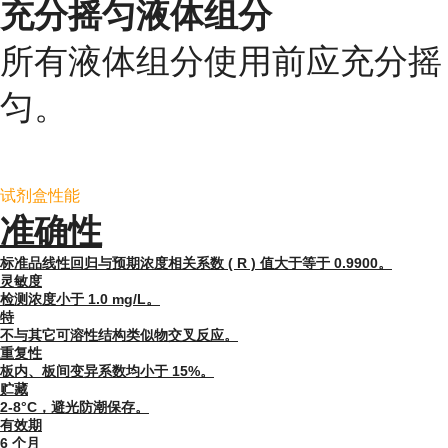
充分摇匀液体组分
所有液体组分使用前应充分摇
匀。
试剂盒性能
准确性
标准品线性回归与预期浓度相关系数 ( R ) 值大于等于 0.9900。
灵敏度
检测浓度小于 1.0 mg/L。
特
不与其它可溶性结构类似物交叉反应。
重复性
板内、板间变异系数均小于 15%。
贮藏
2-8°C，避光防潮保存。
有效期
6 个月