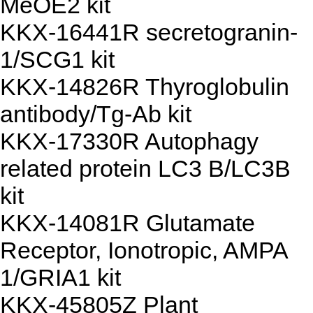
MeOE2 kit
KKX-16441R secretogranin-
1/SCG1 kit
KKX-14826R Thyroglobulin
antibody/Tg-Ab kit
KKX-17330R Autophagy
related protein LC3 B/LC3B
kit
KKX-14081R Glutamate
Receptor, Ionotropic, AMPA
1/GRIA1 kit
KKX-45805Z Plant