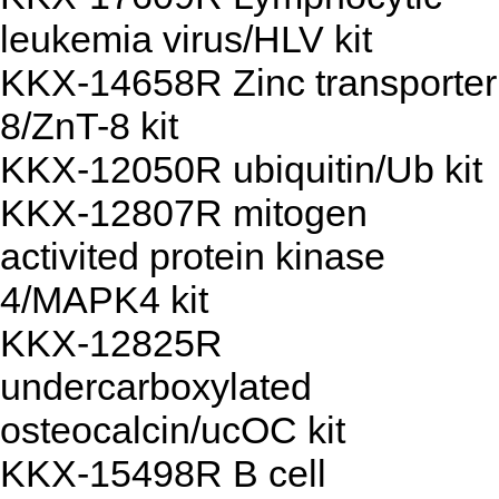
leukemia virus/HLV kit
KKX-14658R Zinc transporter
8/ZnT-8 kit
KKX-12050R ubiquitin/Ub kit
KKX-12807R mitogen
activited protein kinase
4/MAPK4 kit
KKX-12825R
undercarboxylated
osteocalcin/ucOC kit
KKX-15498R B cell