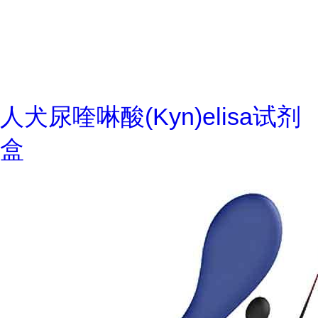
人犬尿喹啉酸(Kyn)elisa试剂
盒