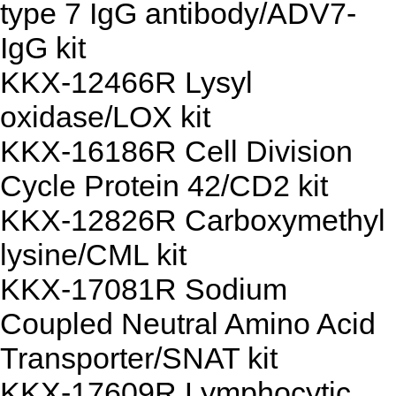
type 7 IgG antibody/ADV7-
IgG kit
KKX-12466R Lysyl
oxidase/LOX kit
KKX-16186R Cell Division
Cycle Protein 42/CD2 kit
KKX-12826R Carboxymethyl
lysine/CML kit
KKX-17081R Sodium
Coupled Neutral Amino Acid
Transporter/SNAT kit
KKX-17609R Lymphocytic