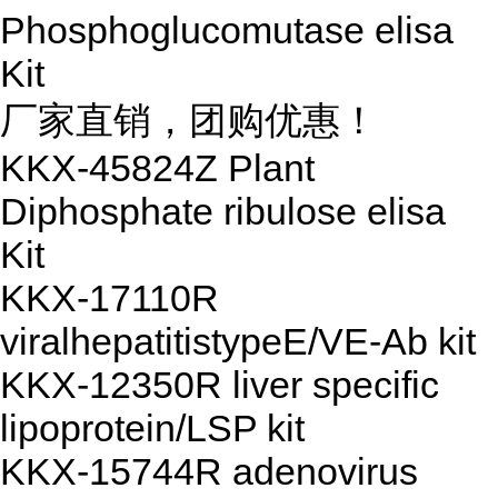
Phosphoglucomutase elisa
Kit
厂家直销，团购优惠！
KKX-45824Z Plant
Diphosphate ribulose elisa
Kit
KKX-17110R
viralhepatitistypeE/VE-Ab kit
KKX-12350R liver specific
lipoprotein/LSP kit
KKX-15744R adenovirus