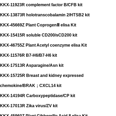
KKX-11923R complement factor B/CFB kit
KKX-13873R holotranscobalamin 2/HTSB2 kit
KKX-45669Z Plant CoprogenⅢ elisa Kit
KKX-15415R soluble CD200/sCD200 kit
KKX-46755Z Plant Acetyl coenzyme elisa Kit
KKX-11576R B7-H6/B7-H6 kit
KKX-17513R Asparagine/Asn kit
KKX-15725R Breast and kidney expressed
chemokine/BRAK；CXCL14 kit
KKX-14194R Carboxypeptidase/CP kit
KKX-17013R Zika virus/ZV kit
KKX-45960Z Plant Gibberellic Acid 8 elisa Kit