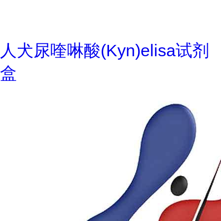
人犬尿喹啉酸(Kyn)elisa试剂
盒