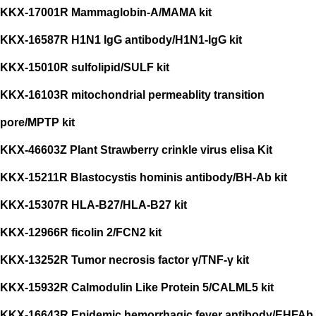
KKX-17001R Mammaglobin-A/MAMA kit
KKX-16587R H1N1 IgG antibody/H1N1-IgG kit
KKX-15010R sulfolipid/SULF kit
KKX-16103R mitochondrial permeablity transition
pore/MPTP kit
KKX-46603Z Plant Strawberry crinkle virus elisa Kit
KKX-15211R Blastocystis hominis antibody/BH-Ab kit
KKX-15307R HLA-B27/HLA-B27 kit
KKX-12966R ficolin 2/FCN2 kit
KKX-13252R Tumor necrosis factor γ/TNF-γ kit
KKX-15932R Calmodulin Like Protein 5/CALML5 kit
KKX-16643R Epidemic hemorrhagic fever antibody/EHFAb