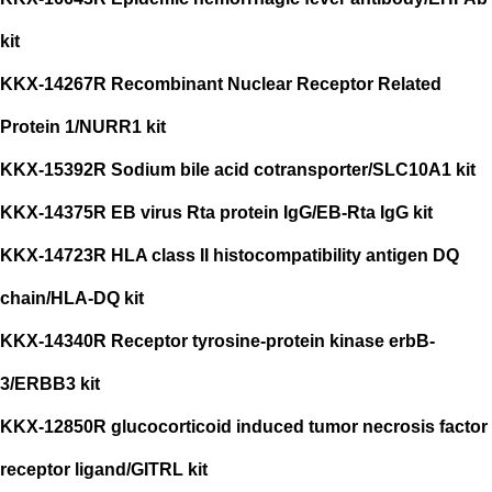
kit
KKX-14267R Recombinant Nuclear Receptor Related
Protein 1/NURR1 kit
KKX-15392R Sodium bile acid cotransporter/SLC10A1 kit
KKX-14375R EB virus Rta protein IgG/EB-Rta IgG kit
KKX-14723R HLA class II histocompatibility antigen DQ
chain/HLA-DQ kit
KKX-14340R Receptor tyrosine-protein kinase erbB-
3/ERBB3 kit
KKX-12850R glucocorticoid induced tumor necrosis factor
receptor ligand/GITRL kit