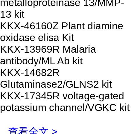
metalloproteinase 13/MMP-
13 kit
KKX-46160Z Plant diamine
oxidase elisa Kit
KKX-13969R Malaria
antibody/ML Ab kit
KKX-14682R
Glutaminase2/GLNS2 kit
KKX-17345R voltage-gated
potassium channel/VGKC kit
...
查看全文 >