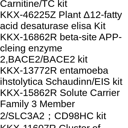
Carnitine/TC kit
KKX-46225Z Plant Δ12-fatty
acid desaturase elisa Kit
KKX-16862R beta-site APP-
cleing enzyme
2,BACE2/BACE2 kit
KKX-13772R entamoeba
ihstolytica Schaudinn/EIS kit
KKX-15862R Solute Carrier
Family 3 Member
2/SLC3A2；CD98HC kit