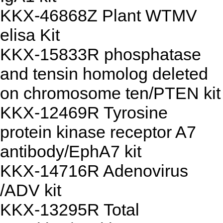
KKX-46868Z Plant WTMV
elisa Kit
KKX-15833R phosphatase
and tensin homolog deleted
on chromosome ten/PTEN kit
KKX-12469R Tyrosine
protein kinase receptor A7
antibody/EphA7 kit
KKX-14716R Adenovirus
/ADV kit
KKX-13295R Total