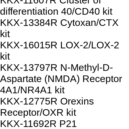
KKX-11607R Cluster of
differentiation 40/CD40 kit
KKX-13384R Cytoxan/CTX
kit
KKX-16015R LOX-2/LOX-2
kit
KKX-13797R N-Methyl-D-
Aspartate (NMDA) Receptor
4A1/NR4A1 kit
KKX-12775R Orexins
Receptor/OXR kit
KKX-11692R P21