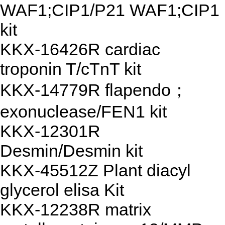
WAF1;CIP1/P21 WAF1;CIP1
kit
KKX-16426R cardiac
troponin T/cTnT kit
KKX-14779R flapendo；
exonuclease/FEN1 kit
KKX-12301R
Desmin/Desmin kit
KKX-45512Z Plant diacyl
glycerol elisa Kit
KKX-12238R matrix