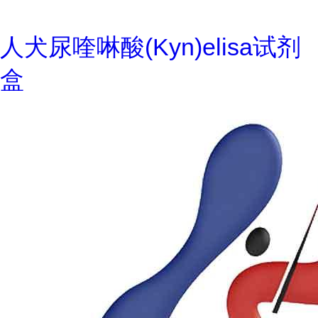
人犬尿喹啉酸(Kyn)elisa试剂
盒