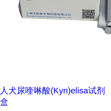
人犬尿喹啉酸(Kyn)elisa试剂
盒