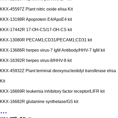
KKX-45597Z Plant nitric oxide elisa Kit
KKX-13198R Apoprotein E4/ApoE4 kit
KKX-17442R 17-OH-CS/17-OH-CS kit
KKX-13080R PECAM1;CD31/PECAM1;CD31 kit
KKX-13686R herpes virus-7 IgM Antibody/HHV-7 IgM kit
KKX-16392R herpes virus-8/HHV-8 kit
KKX-45932Z Plant terminal deoxynucleotidyl transferase elisa
Kit
KKX-16669R leukemia inhibitory factor receptor/LIFR kit
KKX-16682R glutamine synthetase/GS kit
...