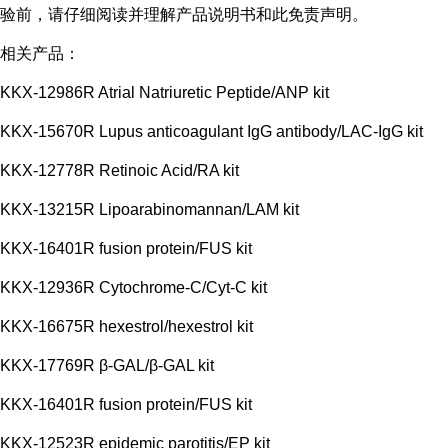
验前，请仔细阅读并理解产品说明书和此免责声明。
相关产品：
KKX-12986R Atrial Natriuretic Peptide/ANP kit
KKX-15670R Lupus anticoagulant IgG antibody/LAC-IgG kit
KKX-12778R Retinoic Acid/RA kit
KKX-13215R Lipoarabinomannan/LAM kit
KKX-16401R fusion protein/FUS kit
KKX-12936R Cytochrome-C/Cyt-C kit
KKX-16675R hexestrol/hexestrol kit
KKX-17769R β-GAL/β-GAL kit
KKX-16401R fusion protein/FUS kit
KKX-12523R epidemic parotitis/EP kit