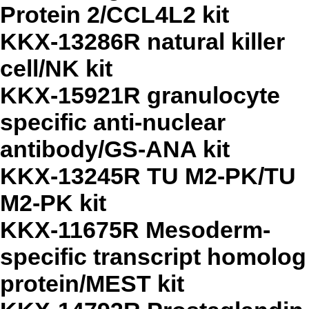
Protein 2/CCL4L2 kit
KKX-13286R natural killer
cell/NK kit
KKX-15921R granulocyte
specific anti-nuclear
antibody/GS-ANA kit
KKX-13245R TU M2-PK/TU
M2-PK kit
KKX-11675R Mesoderm-
specific transcript homolog
protein/MEST kit