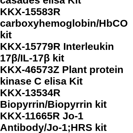
casades elisa Kit
KKX-15583R
carboxyhemoglobin/HbCO
kit
KKX-15779R Interleukin
17β/IL-17β kit
KKX-46573Z Plant protein
kinase C elisa Kit
KKX-13534R
Biopyrrin/Biopyrrin kit
KKX-11665R Jo-1
Antibody/Jo-1;HRS kit