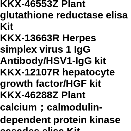
KKX-46553Z Plant
glutathione reductase elisa
Kit
KKX-13663R Herpes
simplex virus 1 IgG
Antibody/HSV1-IgG kit
KKX-12107R hepatocyte
growth factor/HGF kit
KKX-46288Z Plant
calcium；calmodulin-
dependent protein kinase