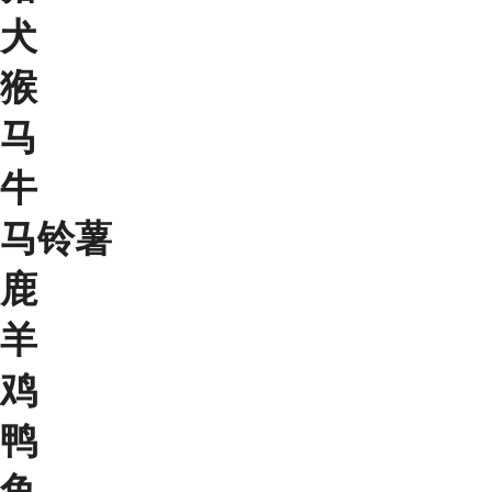
犬
猴
马
牛
马铃薯
鹿
羊
鸡
鸭
鱼