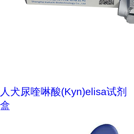
人犬尿喹啉酸(Kyn)elisa试剂
盒