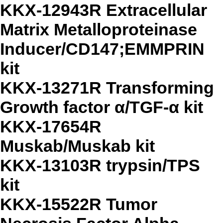
KKX-12943R Extracellular
Matrix Metalloproteinase
Inducer/CD147;EMMPRIN
kit
KKX-13271R Transforming
Growth factor α/TGF-α kit
KKX-17654R
Muskab/Muskab kit
KKX-13103R trypsin/TPS
kit
KKX-15522R Tumor