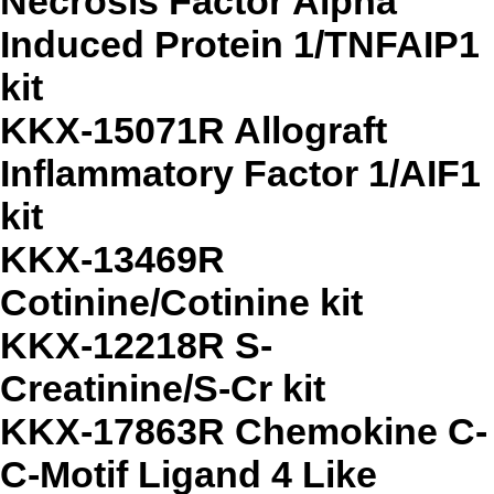
Necrosis Factor Alpha
Induced Protein 1/TNFAIP1
kit
KKX-15071R Allograft
Inflammatory Factor 1/AIF1
kit
KKX-13469R
Cotinine/Cotinine kit
KKX-12218R S-
Creatinine/S-Cr kit
KKX-17863R Chemokine C-
C-Motif Ligand 4 Like