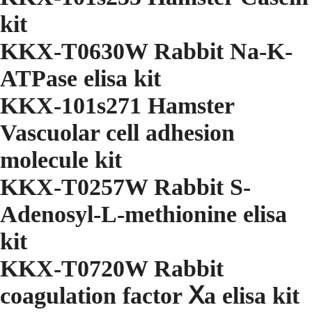
kit
KKX-T0630W Rabbit Na-K-
ATPase elisa kit
KKX-101s271 Hamster
Vascuolar cell adhesion
molecule kit
KKX-T0257W Rabbit S-
Adenosyl-L-methionine elisa
kit
KKX-T0720W Rabbit
coagulation factor Ⅹa elisa kit