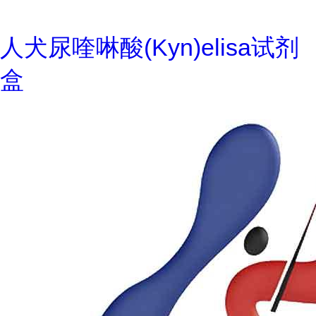
人犬尿喹啉酸(Kyn)elisa试剂
盒