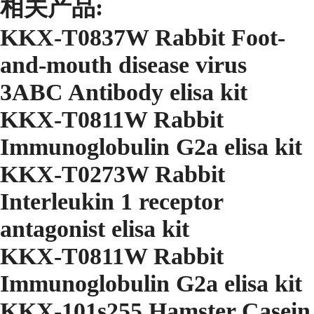
相关产品:
KKX-T0837W Rabbit Foot-
and-mouth disease virus
3ABC Antibody elisa kit
KKX-T0811W Rabbit
Immunoglobulin G2a elisa kit
KKX-T0273W Rabbit
Interleukin 1 receptor
antagonist elisa kit
KKX-T0811W Rabbit
Immunoglobulin G2a elisa kit
KKX-101s255 Hamster Casein