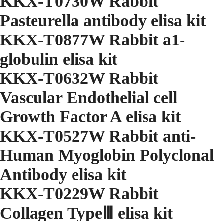
KKX-T0730W Rabbit
Pasteurella antibody elisa kit
KKX-T0877W Rabbit a1-
globulin elisa kit
KKX-T0632W Rabbit
Vascular Endothelial cell
Growth Factor A elisa kit
KKX-T0527W Rabbit anti-
Human Myoglobin Polyclonal
Antibody elisa kit
KKX-T0229W Rabbit
Collagen TypeⅢ elisa kit