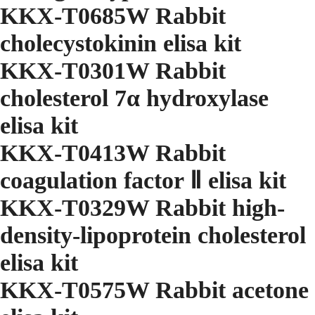
KKX-T0685W Rabbit
cholecystokinin elisa kit
KKX-T0301W Rabbit
cholesterol 7α hydroxylase
elisa kit
KKX-T0413W Rabbit
coagulation factor Ⅱ elisa kit
KKX-T0329W Rabbit high-
density-lipoprotein cholesterol
elisa kit
KKX-T0575W Rabbit acetone