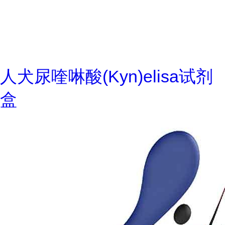
人犬尿喹啉酸(Kyn)elisa试剂
盒