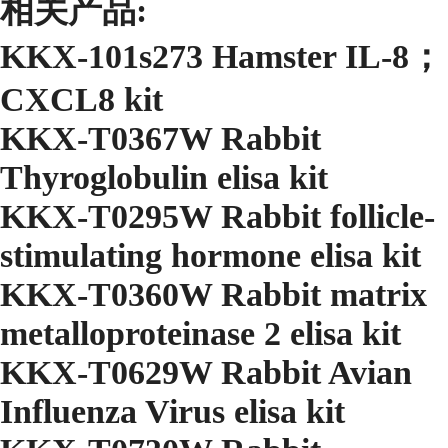
相关产品:
KKX-101s273 Hamster IL-8；
CXCL8 kit
KKX-T0367W Rabbit
Thyroglobulin elisa kit
KKX-T0295W Rabbit follicle-
stimulating hormone elisa kit
KKX-T0360W Rabbit matrix
metalloproteinase 2 elisa kit
KKX-T0629W Rabbit Avian
Influenza Virus elisa kit