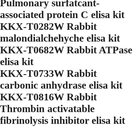
Pulmonary surfatcant-
associated protein C elisa kit
KKX-T0282W Rabbit
malondialchehyche elisa kit
KKX-T0682W Rabbit ATPase
elisa kit
KKX-T0733W Rabbit
carbonic anhydrase elisa kit
KKX-T0816W Rabbit
Thrombin activatable
fibrinolysis inhibitor elisa kit