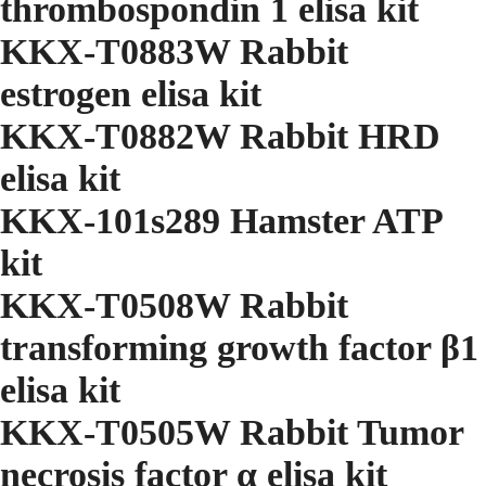
thrombospondin 1 elisa kit
KKX-T0883W Rabbit
estrogen elisa kit
KKX-T0882W Rabbit HRD
elisa kit
KKX-101s289 Hamster ATP
kit
KKX-T0508W Rabbit
transforming growth factor β1
elisa kit
KKX-T0505W Rabbit Tumor
necrosis factor α elisa kit