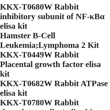
KKX-T0680W Rabbit
inhibitory subunit of NF-κBα
elisa kit
Hamster B-Cell
Leukemia;Lymphoma 2 Kit
KKX-T0449W Rabbit
Placental growth factor elisa
kit
KKX-T0682W Rabbit ATPase
elisa kit
KKX-T0780W Rabbit