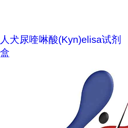
人犬尿喹啉酸(Kyn)elisa试剂
盒