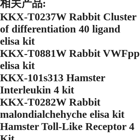
相关产品:
KKX-T0237W Rabbit Cluster
of differentiation 40 ligand
elisa kit
KKX-T0881W Rabbit VWFpp
elisa kit
KKX-101s313 Hamster
Interleukin 4 kit
KKX-T0282W Rabbit
malondialchehyche elisa kit
Hamster Toll-Like Receptor 4
Kit