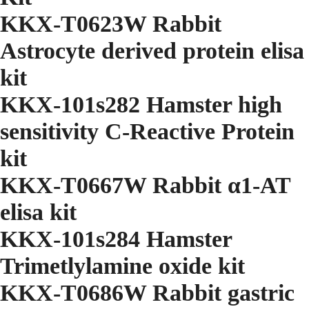
KKX-T0623W Rabbit
Astrocyte derived protein elisa
kit
KKX-101s282 Hamster high
sensitivity C-Reactive Protein
kit
KKX-T0667W Rabbit α1-AT
elisa kit
KKX-101s284 Hamster
Trimetlylamine oxide kit
KKX-T0686W Rabbit gastric