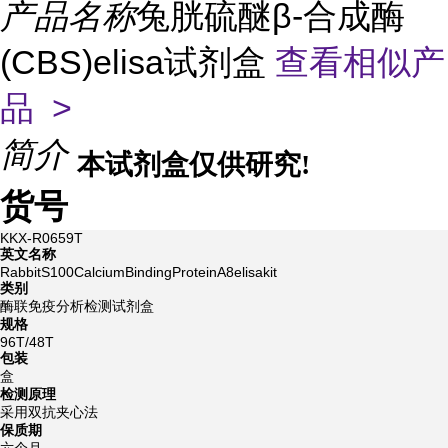
产品名称
兔胱硫醚β-合成酶
(CBS)elisa试剂盒
查看相似产
品 >
简介
本试剂盒仅供研究!
货号
KKX-R0659T
英文名称
RabbitS100CalciumBindingProteinA8elisakit
类别
酶联免疫分析检测试剂盒
规格
96T/48T
包装
盒
检测原理
采用双抗夹心法
保质期
六个月