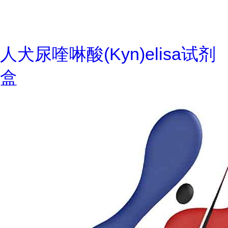
人犬尿喹啉酸(Kyn)elisa试剂
盒