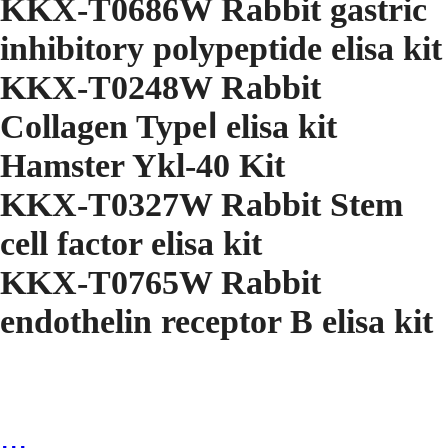
KKX-T0686W Rabbit gastric
inhibitory polypeptide elisa kit
KKX-T0248W Rabbit
Collagen TypeⅠ elisa kit
Hamster Ykl-40 Kit
KKX-T0327W Rabbit Stem
cell factor elisa kit
KKX-T0765W Rabbit
endothelin receptor B elisa kit
...