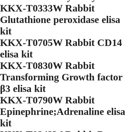
KKX-T0333W Rabbit
Glutathione peroxidase elisa
kit
KKX-T0705W Rabbit CD14
elisa kit
KKX-T0830W Rabbit
Transforming Growth factor
β3 elisa kit
KKX-T0790W Rabbit
Epinephrine;Adrenaline elisa
kit