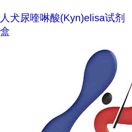
人犬尿喹啉酸(Kyn)elisa试剂
盒