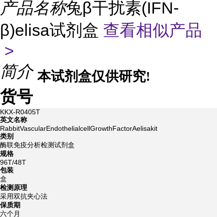
产品名称
兔β干扰素(IFN-
β)elisa试剂盒
查看相似产品
>
简介
本试剂盒仅供研究!
货号
KKX-R0405T
英文名称
RabbitVascularEndothelialcellGrowthFactorAelisakit
类别
酶联免疫分析检测试剂盒
规格
96T/48T
包装
盒
检测原理
采用双抗夹心法
保质期
六个月