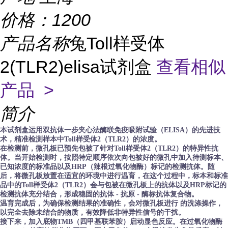
价格：
1200
产品名称
兔Toll样受体
2(TLR2)elisa试剂盒
查看相似
产品 >
简介
本试剂盒运用双抗体一步夹心法酶联免疫吸附试验（ELISA）的先进技
术，精准检测样本中Toll样受体2（TLR2）的浓度。
在检测前，微孔板已预先包被了针对Toll样受体2（TLR2）的特异性抗
体。当开始检测时，按照特定顺序依次向包被好的微孔中加入待测标本、
已知浓度的标准品以及HRP（辣根过氧化物酶）标记的检测抗体。随
后，将微孔板放置在适宜的环境中进行温育，在这个过程中，标本和标准
品中的Toll样受体2（TLR2）会与包被在微孔板上的抗体以及HRP标记的
检测抗体充分结合，形成稳固的抗体 - 抗原 - 酶标抗体复合物。
温育完成后，为确保检测结果的准确性，会对微孔板进行 的洗涤操作，
以完全去除未结合的物质，有效降低非特异性信号的干扰。
接下来，加入底物TMB（四甲基联苯胺）启动显色反应。在过氧化物酶