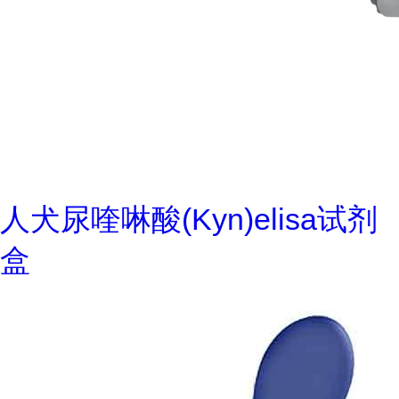
人犬尿喹啉酸(Kyn)elisa试剂
盒